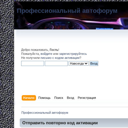
Профессиональный автофорум
Добро пожаловать,
Гость
!
Пожалуйста,
войдите
или
зарегистрируйтесь
Не получили
письмо с кодом активации
?
Начало
Помощь
Поиск
Вход
Регистрация
Профессиональный автофорум
Отправить повторно код активации