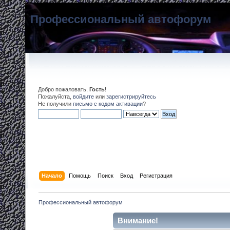
Профессиональный автофорум
Добро пожаловать,
Гость
!
Пожалуйста,
войдите
или
зарегистрируйтесь
Не получили
письмо с кодом активации
?
Начало
Помощь
Поиск
Вход
Регистрация
Профессиональный автофорум
Внимание!