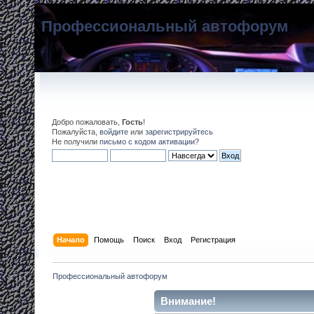
Профессиональный автофорум
Добро пожаловать,
Гость
!
Пожалуйста,
войдите
или
зарегистрируйтесь
Не получили
письмо с кодом активации
?
Начало
Помощь
Поиск
Вход
Регистрация
Профессиональный автофорум
Внимание!