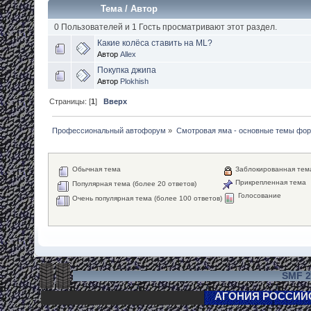
Тема
/
Автор
0 Пользователей и 1 Гость просматривают этот раздел.
Какие колёса ставить на ML?
Автор
Allex
Покупка джипа
Автор
Plokhish
Страницы: [
1
]
Вверх
Профессиональный автофорум
»
Смотровая яма - основные темы фо
Обычная тема
Заблокированная тем
Прикрепленная тема
Популярная тема (более 20 ответов)
Голосование
Очень популярная тема (более 100 ответов)
SMF 2