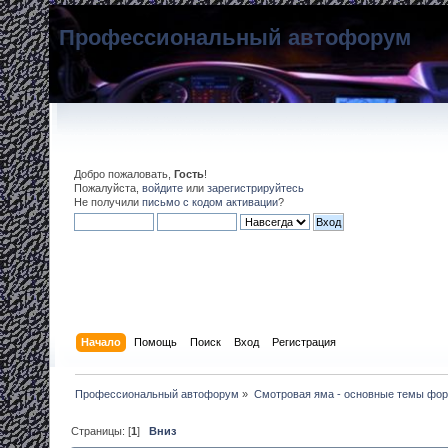
Профессиональный автофорум
Добро пожаловать,
Гость
!
Пожалуйста,
войдите
или
зарегистрируйтесь
Не получили
письмо с кодом активации
?
Начало
Помощь
Поиск
Вход
Регистрация
Профессиональный автофорум
»
Смотровая яма - основные темы фо
Страницы: [
1
]
Вниз