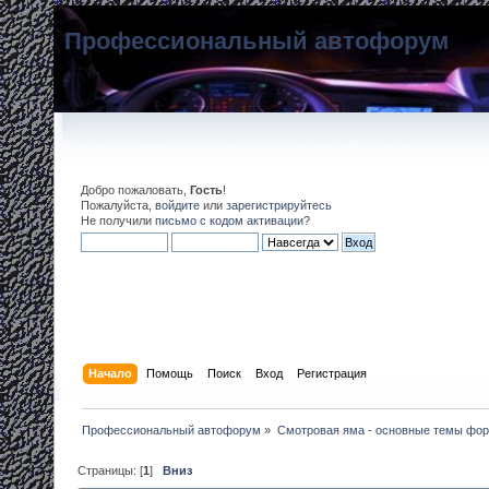
Профессиональный автофорум
Добро пожаловать,
Гость
!
Пожалуйста,
войдите
или
зарегистрируйтесь
Не получили
письмо с кодом активации
?
Начало
Помощь
Поиск
Вход
Регистрация
Профессиональный автофорум
»
Смотровая яма - основные темы фо
Страницы: [
1
]
Вниз