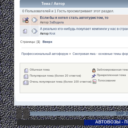
Тема
/
Автор
0 Пользователей и 1 Гость просматривают этот раздел.
Если бы я хотел стать автотуристом, то
Автор
ЗаВодила
А реально кто-нибудь покупает кемпинги у нас в стра
Автор
Krot
Страницы: [
1
]
Вверх
Профессиональный автофорум
»
Смотровая яма - основные темы фо
Обычная тема
Заблокированная тем
Прикрепленная тема
Популярная тема (более 20 ответов)
Голосование
Очень популярная тема (более 100 ответов)
SMF 2