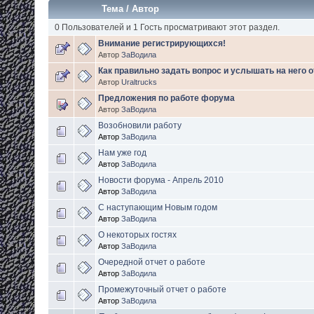
Тема
/
Автор
0 Пользователей и 1 Гость просматривают этот раздел.
Внимание регистрирующихся!
Автор
ЗаВодила
Как правильно задать вопрос и услышать на него о
Автор
Uraltrucks
Предложения по работе форума
Автор
ЗаВодила
Возобновили работу
Автор
ЗаВодила
Нам уже год
Автор
ЗаВодила
Новости форума - Апрель 2010
Автор
ЗаВодила
С наступающим Новым годом
Автор
ЗаВодила
О некоторых гостях
Автор
ЗаВодила
Очередной отчет о работе
Автор
ЗаВодила
Промежуточный отчет о работе
Автор
ЗаВодила