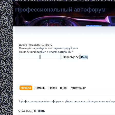
Профессиональный автофорум
Добро пожаловать,
Гость
!
Пожалуйста,
войдите
или
зарегистрируйтесь
Не получили
письмо с кодом активации
?
Начало
Помощь
Поиск
Вход
Регистрация
Профессиональный автофорум
»
Диспетчерская - официальная инфо
Страницы: [
1
]
Вниз