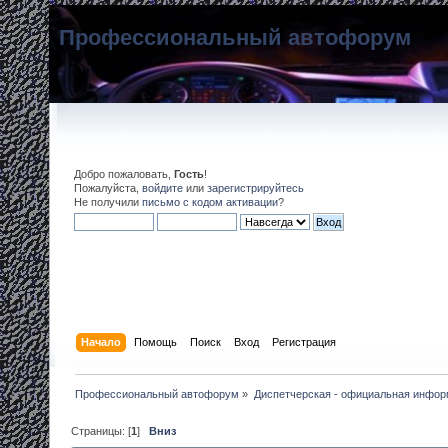
Профессиональный автофорум
Добро пожаловать,
Гость
!
Пожалуйста,
войдите
или
зарегистрируйтесь
Не получили
письмо с кодом активации
?
Начало
Помощь
Поиск
Вход
Регистрация
Профессиональный автофорум
»
Диспетчерская - официальная инфо
Страницы: [
1
]
Вниз