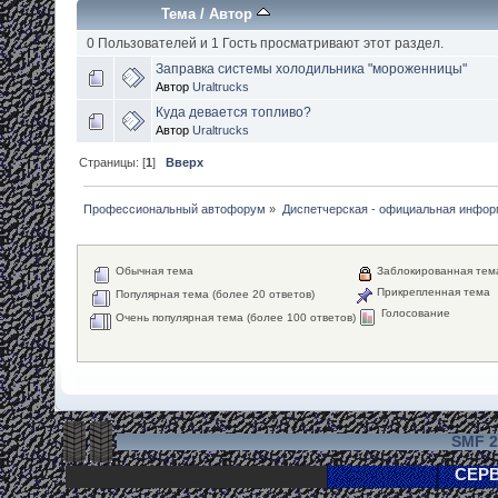
Тема
/
Автор
0 Пользователей и 1 Гость просматривают этот раздел.
Заправка системы холодильника "мороженницы"
Автор
Uraltrucks
Куда девается топливо?
Автор
Uraltrucks
Страницы: [
1
]
Вверх
Профессиональный автофорум
»
Диспетчерская - официальная инфо
Обычная тема
Заблокированная тем
Прикрепленная тема
Популярная тема (более 20 ответов)
Голосование
Очень популярная тема (более 100 ответов)
SMF 2