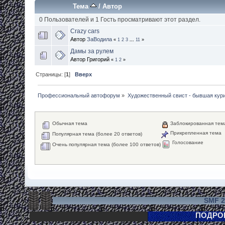
Тема
/
Автор
0 Пользователей и 1 Гость просматривают этот раздел.
Crazy cars
Автор
ЗаВодила
«
1
2
3
...
11
»
Дамы за рулем
Автор Григорий
«
1
2
»
Страницы: [
1
]
Вверх
Профессиональный автофорум
»
Художественный свист - бывшая кур
Обычная тема
Заблокированная тем
Прикрепленная тема
Популярная тема (более 20 ответов)
Голосование
Очень популярная тема (более 100 ответов)
SMF 2