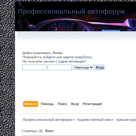
Профессиональный автофорум
Добро пожаловать,
Гость
!
Пожалуйста,
войдите
или
зарегистрируйтесь
Не получили
письмо с кодом активации
?
Начало
Помощь
Поиск
Вход
Регистрация
Профессиональный автофорум
»
Художественный свист - бывшая кур
Страницы: [
1
]
Вниз