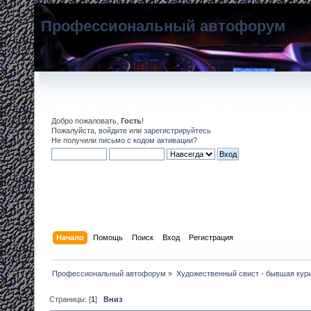
Профессиональный автофорум
Добро пожаловать,
Гость
!
Пожалуйста,
войдите
или
зарегистрируйтесь
Не получили
письмо с кодом активации
?
Начало
Помощь
Поиск
Вход
Регистрация
Профессиональный автофорум
»
Художественный свист - бывшая кур
Страницы: [
1
]
Вниз