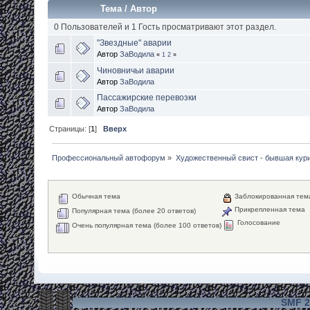
Тема
/
Автор
0 Пользователей и 1 Гость просматривают этот раздел.
"Звездные" аварии
Автор
ЗаВодила
«
1
2
»
Чиновничьи аварии
Автор
ЗаВодила
Пассажирские перевозки
Автор
ЗаВодила
Страницы: [
1
]
Вверх
Профессиональный автофорум
»
Художественный свист - бывшая кур
Обычная тема
Заблокированная тем
Прикрепленная тема
Популярная тема (более 20 ответов)
Голосование
Очень популярная тема (более 100 ответов)
SMF 2