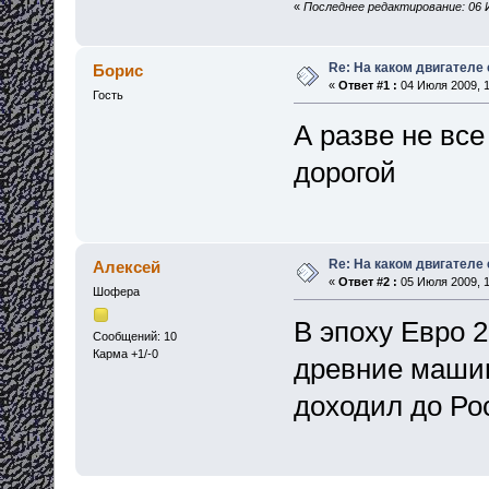
«
Последнее редактирование: 06 
Re: На каком двигателе 
Борис
«
Ответ #1 :
04 Июля 2009, 1
Гость
А разве не вс
дорогой
Re: На каком двигателе 
Алексей
«
Ответ #2 :
05 Июля 2009, 1
Шофера
В эпоху Евро 
Сообщений: 10
Карма +1/-0
древние машин
доходил до Ро