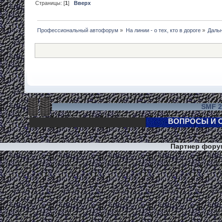
Страницы: [
1
]
Вверх
Профессиональный автофорум
»
На линии - о тех, кто в дороге
»
Дальн
SMF 2
Партнер фор