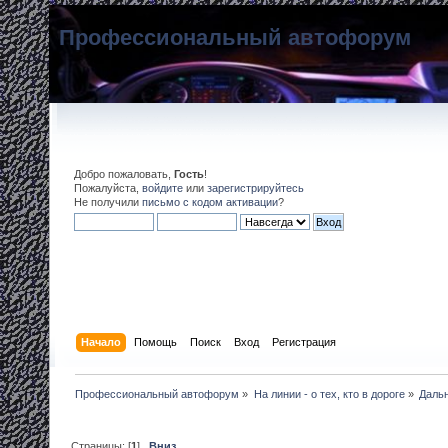
Профессиональный автофорум
Добро пожаловать,
Гость
!
Пожалуйста,
войдите
или
зарегистрируйтесь
Не получили
письмо с кодом активации
?
Начало
Помощь
Поиск
Вход
Регистрация
Профессиональный автофорум
»
На линии - о тех, кто в дороге
»
Дальн
Страницы: [
1
]
Вниз