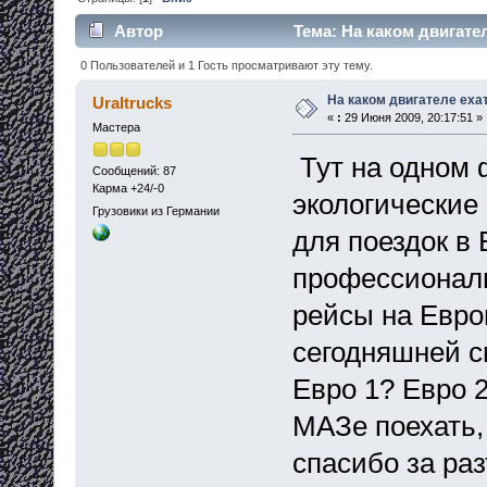
Автор
Тема: На каком двигател
0 Пользователей и 1 Гость просматривают эту тему.
На каком двигателе еха
Uraltrucks
«
:
29 Июня 2009, 20:17:51 »
Мастера
Тут на одном 
Сообщений: 87
Карма +24/-0
экологические
Грузовики из Германии
для поездок в 
профессионал
рейсы на Европ
сегодняшней с
Евро 1? Евро 
МАЗе поехать,
спасибо за ра