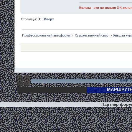
Колеса - это не только 3-4 кил
Страницы: [
1
]
Вверх
Профессиональный автофорум
»
Художественный свист - бывшая кур
SMF 2
Партнер фор