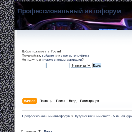
Профессиональный автофорум
Добро пожаловать,
Гость
!
Пожалуйста,
войдите
или
зарегистрируйтесь
Не получили
письмо с кодом активации
?
Начало
Помощь
Поиск
Вход
Регистрация
Профессиональный автофорум
»
Художественный свист - бывшая кур
Страницы: [
1
]
Вниз