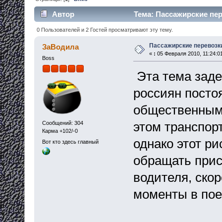
Автор
Тема: Пассажирские пер
0 Пользователей и 2 Гостей просматривают эту тему.
Пассажирские перевозк
ЗаВодила
«
:
05 Февраля 2010, 11:24:0
Boss
Эта тема заде
россиян посто
общественным 
этом транспор
Сообщений: 304
Карма +102/-0
однако этот ри
Вот кто здесь главный
обращать прис
водителя, ско
моменты в пое