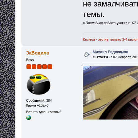
не замалчивать
темы.
«
Последнее редактирование: 07 Ф
Колеса - это не только 3-4 кил
Михаил Евдокимов
ЗаВодила
«
Ответ #1 :
07 Февраля 2010
Boss
Сообщений: 304
Карма +102/-0
Вот кто здесь главный