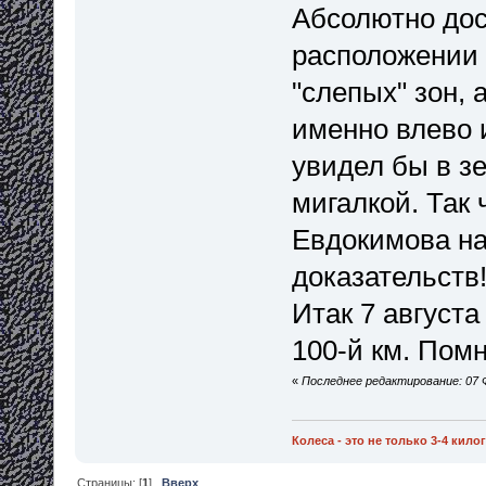
Абсолютно дос
расположении 
"слепых" зон, 
именно влево 
увидел бы в з
мигалкой. Так 
Евдокимова на
доказательств
Итак 7 августа
100-й км. Пом
«
Последнее редактирование: 07 Ф
Колеса - это не только 3-4 кил
Страницы: [
1
]
Вверх