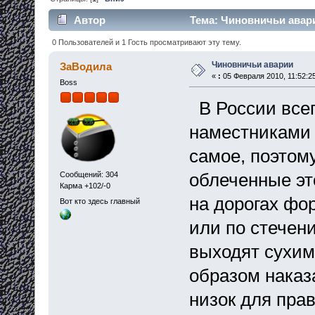
Автор
Тема: Чиновничьи авари
0 Пользователей и 1 Гость просматривают эту тему.
Чиновничьи аварии
ЗаВодила
«
:
05 Февраля 2010, 11:52:2
Boss
В России всег
наместниками 
самое, поэтому
облеченные эт
Сообщений: 304
Карма +102/-0
на дорогах фо
Вот кто здесь главный
или по стечени
выходят сухим
образом наказ
низок для прав