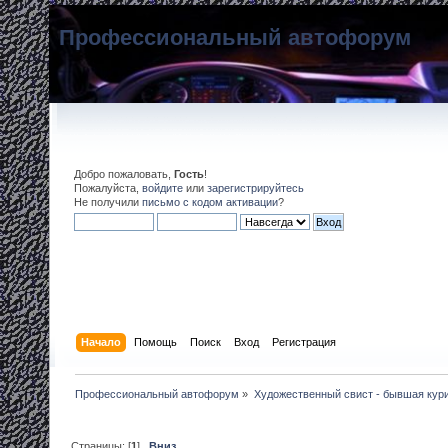
Профессиональный автофорум
Добро пожаловать,
Гость
!
Пожалуйста,
войдите
или
зарегистрируйтесь
Не получили
письмо с кодом активации
?
Начало
Помощь
Поиск
Вход
Регистрация
Профессиональный автофорум
»
Художественный свист - бывшая кур
Страницы: [
1
]
Вниз