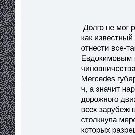
Долго не мог р
как известный
отнести все-та
Евдокимовым в
чиновничества
Mercedes губе
ч, а значит н
дорожного дви
всех зарубежн
столкнула мерс
которых разре