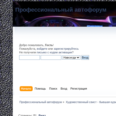
Профессиональный автофорум
Добро пожаловать,
Гость
!
Пожалуйста,
войдите
или
зарегистрируйтесь
Не получили
письмо с кодом активации
?
Начало
Помощь
Поиск
Вход
Регистрация
Профессиональный автофорум
»
Художественный свист - бывшая кур
Страницы: [
1
]
Вниз