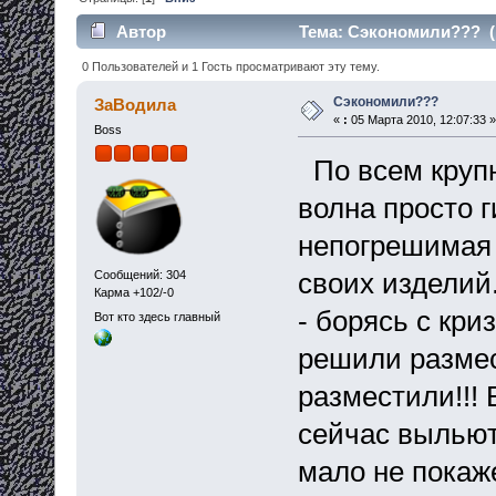
Автор
Тема: Сэкономили??? (П
0 Пользователей и 1 Гость просматривают эту тему.
Сэкономили???
ЗаВодила
«
:
05 Марта 2010, 12:07:33 »
Boss
По всем круп
волна просто 
непогрешимая 
своих изделий.
Сообщений: 304
Карма +102/-0
- борясь с кри
Вот кто здесь главный
решили размест
разместили!!!
сейчас выльют
мало не покаж