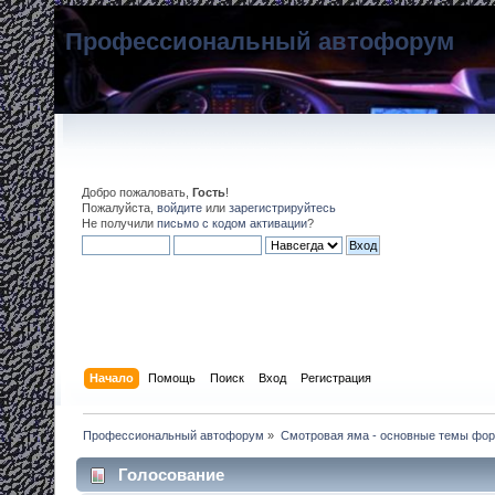
Профессиональный автофорум
Добро пожаловать,
Гость
!
Пожалуйста,
войдите
или
зарегистрируйтесь
Не получили
письмо с кодом активации
?
Начало
Помощь
Поиск
Вход
Регистрация
Профессиональный автофорум
»
Смотровая яма - основные темы фо
Голосование