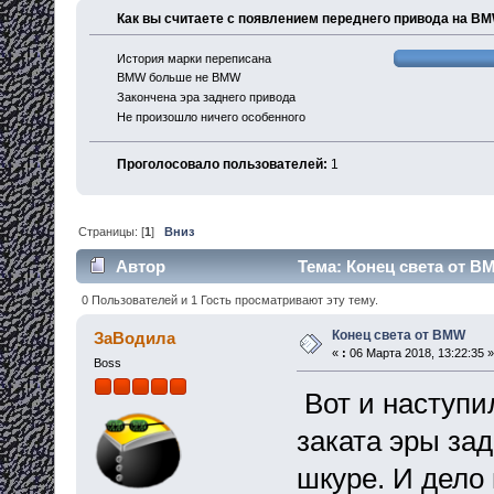
Как вы считаете с появлением переднего привода на B
История марки переписана
BMW больше не BMW
Закончена эра заднего привода
Не произошло ничего особенного
Проголосовало пользователей:
1
Страницы: [
1
]
Вниз
Автор
Тема: Конец света от B
0 Пользователей и 1 Гость просматривают эту тему.
Конец света от BMW
ЗаВодила
«
:
06 Марта 2018, 13:22:35 »
Boss
Вот и наступи
заката эры за
шкуре. И дело 