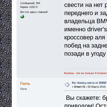
свести на нет
Сообщений: 304
Карма +102/-0
переднего и з
Вот кто здесь главный
владельца BM
именно driver'
кроссовер аля 
побед на задн
позади в угод
Колеса - это не только 3-4 кил
Re: Конец света от BMW
Гость
«
Ответ #1 :
06 Марта 2018, 
Гость
Вы скажете: б
приводом! Ост