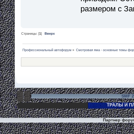
размером с З
Страницы: [
1
]
Вверх
Профессиональный автофорум
»
Смотровая яма - основные темы фо
SMF 2
Партнер фор