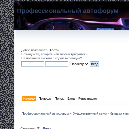
Профессиональный автофорум
Добро пожаловать,
Гость
!
Пожалуйста,
войдите
или
зарегистрируйтесь
Не получили
письмо с кодом активации
?
Начало
Помощь
Поиск
Вход
Регистрация
Профессиональный автофорум
»
Художественный свист - бывшая кур
Страницы: [
1
]
Вниз