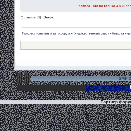
Колеса - это не только 3-4 кил
Страницы: [
1
]
Вверх
Профессиональный автофорум
»
Художественный свист - бывшая кур
SMF 2
Партнер фор