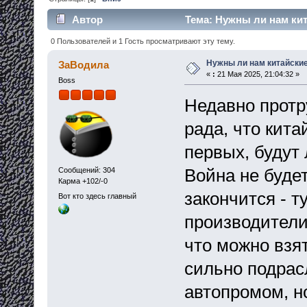
Автор
Тема: Нужны ли нам кит
0 Пользователей и 1 Гость просматривают эту тему.
Нужны ли нам китайски
ЗаВодила
«
:
21 Мая 2025, 21:04:32 »
Boss
Недавно протр
рада, что кита
первых, будут 
Война не будет
Сообщений: 304
Карма +102/-0
закончится - т
Вот кто здесь главный
производители!
что можно взя
сильно подрас
автопромом, н