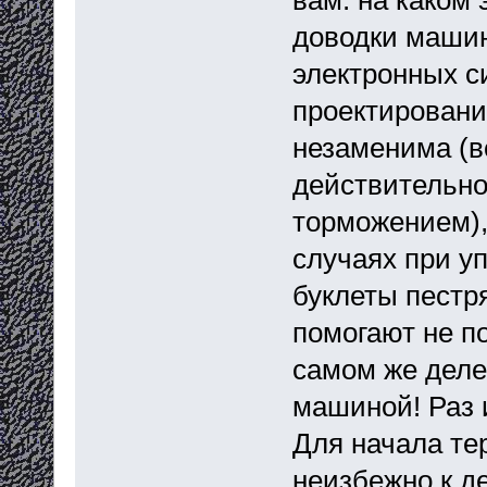
доводки машин
электронных с
проектировани
незаменима (в
действительно
торможением),
случаях при у
буклеты пестр
помогают не п
самом же деле
машиной! Раз и
Для начала те
неизбежно к д