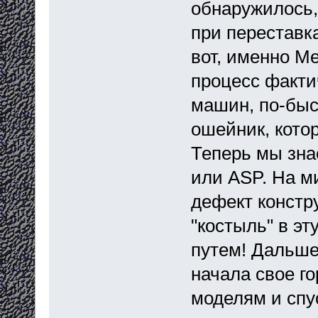
обнаружилось,
при переставк
вот, именно Me
процесс факти
машин, по-быс
ошейник, кото
Теперь мы зна
или ASP. На м
дефект констру
"костыль" в эт
путем! Дальше
начала свое г
моделям и спу