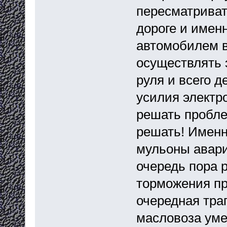
пересматриват
дороге и именн
автомобилем в
осуществлять э
руля и всего 
усилия электр
решать пробле
решать! Именн
мульоны авари
очередь пора 
торможения пр
очередная тра
масловоза уме