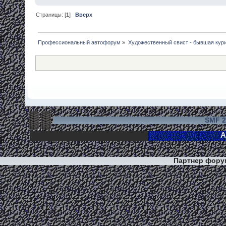
Страницы: [
1
]
Вверх
Профессиональный автофорум
»
Художественный свист - бывшая кур
SMF 2
Партнер фор