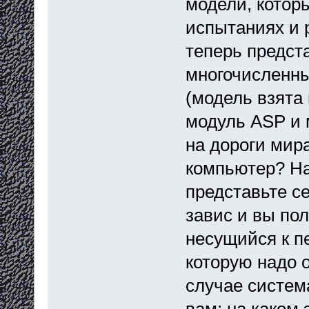
модели, котор
испытаниях и р
теперь предста
многочисленн
(модель взята 
модуль ASP и
на дороги мира
компьютер? Нав
представьте се
завис и вы по
несущийся к п
которую надо о
случае система
вам: на каком 