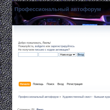
Профессиональный автофорум
Добро пожаловать,
Гость
!
Пожалуйста,
войдите
или
зарегистрируйтесь
Не получили
письмо с кодом активации
?
Начало
Помощь
Поиск
Вход
Регистрация
Профессиональный автофорум
»
Художественный свист - бывшая кур
Страницы: [
1
]
Вниз