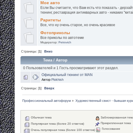
Мое авто
Если Вы считаете, что Вам есть что показать - дерзай
тюнинг, реставрация антикварных авто - никаких "кита
Раритеты
Все, что ну очень старое, но очень красивое
Фотоприколы
Все приколы по автотеме
Модератор:
Petrovich
Страницы: [
1
]
Вниз
Тема
/
Автор
0 Пользователей и 1 Гость просматривают этот раздел.
Официальный тюнинг от MAN
Автор
Plokhish
Страницы: [
1
]
Вверх
Профессиональный автофорум
»
Художественный свист - бывшая кур
Обычная тема
Заблокированная тем
Прикрепленная тема
Популярная тема (более 20 ответов)
Голосование
Очень популярная тема (более 100 ответов)