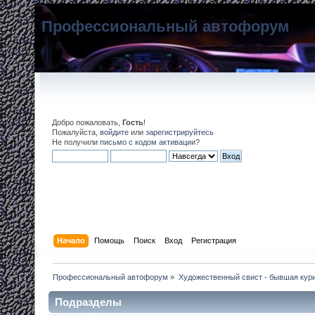
Профессиональный автофорум
Добро пожаловать,
Гость
!
Пожалуйста,
войдите
или
зарегистрируйтесь
Не получили
письмо с кодом активации
?
Начало
Помощь
Поиск
Вход
Регистрация
Профессиональный автофорум
»
Художественный свист - бывшая кур
Подразделы