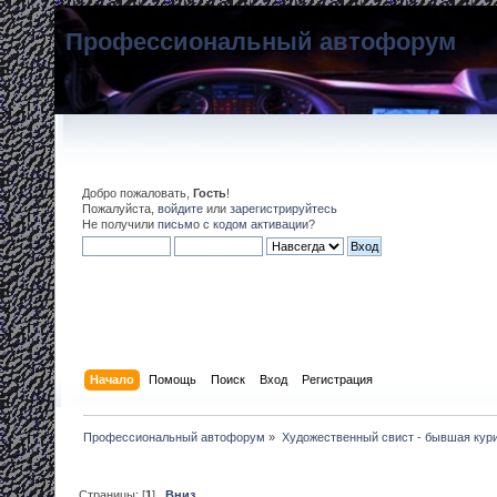
Профессиональный автофорум
Добро пожаловать,
Гость
!
Пожалуйста,
войдите
или
зарегистрируйтесь
Не получили
письмо с кодом активации
?
Начало
Помощь
Поиск
Вход
Регистрация
Профессиональный автофорум
»
Художественный свист - бывшая кур
Страницы: [
1
]
Вниз