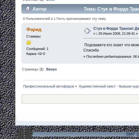
Автор
Тема: Стук в Форде Тра
0 Пользователей и 1 Гость просматривают эту тему.
Стук в Форде Транзит 
Фарид
«
:
29 Июня 2009, 21:09:41 »
Стажеры
Подскажите кто знает что може
Сообщений: 1
Спасибо
Карма +0/-0
«
Последнее редактирование: 06 
Страницы: [
1
]
Вверх
Профессиональный автофорум
»
Художественный свист - бывшая кур
SMF 2