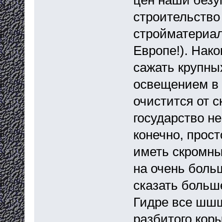
строительство 
стройматериал
Европе!). Нако
сажать крупных
освещением в 
очистится от с
государство не
конечно, прос
иметь скромный
на очень боль
сказать больш
Гидре все шшш
разбитого кор