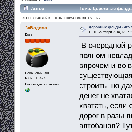
Автор
Тема: Дорожные фонды -
0 Пользователей и 1 Гость просматривают эту тему.
Дорожные фонды - что э
ЗаВодила
«
:
11 Сентября 2010, 13:14:3
Boss
В очередной р
полном невлад
впрочем и во 
существующая 
Сообщений: 304
Карма +102/-0
строить, но да
Вот кто здесь главный
денег не хвата
хватать, если
дорог в разы 
автобанов? Тут