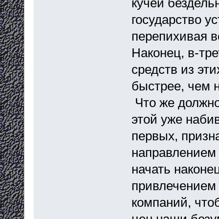
кучей бездельн
государство у
перепихивая 
Наконец, в-тр
средств из эт
быстрее, чем 
Что же должно
этой уже наби
первых, призн
направлением 
начать наконе
привлечением 
компаний, что
цен наши безу