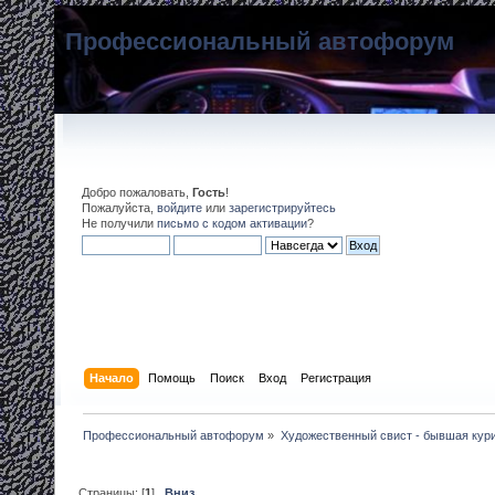
Профессиональный автофорум
Добро пожаловать,
Гость
!
Пожалуйста,
войдите
или
зарегистрируйтесь
Не получили
письмо с кодом активации
?
Начало
Помощь
Поиск
Вход
Регистрация
Профессиональный автофорум
»
Художественный свист - бывшая кур
Страницы: [
1
]
Вниз