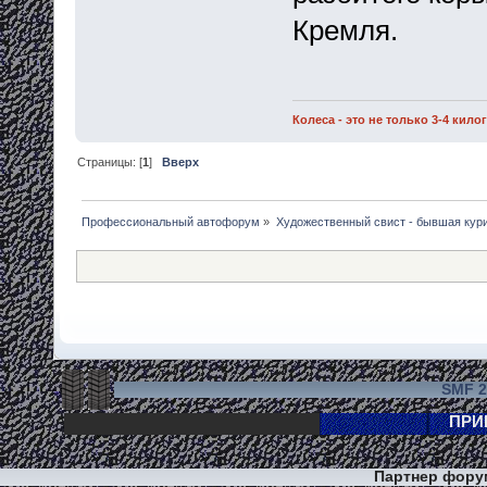
Кремля.
Колеса - это не только 3-4 кил
Страницы: [
1
]
Вверх
Профессиональный автофорум
»
Художественный свист - бывшая кур
SMF 2
Партнер фор