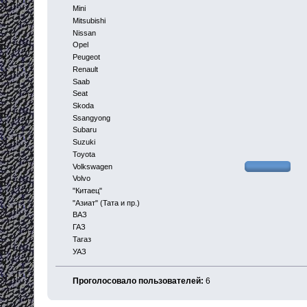
Mini
Mitsubishi
Nissan
Opel
Peugeot
Renault
Saab
Seat
Skoda
Ssangyong
Subaru
Suzuki
Toyota
Volkswagen
Volvo
"Китаец"
"Азиат" (Тата и пр.)
ВАЗ
ГАЗ
Тагаз
УАЗ
Проголосовало пользователей:
6