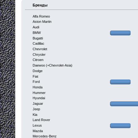
Бренды
Alfa Romeo
Aston Martin
Audi
BMW
Bugatti
Cadillac
Chevrolet
Chrysler
Citroen
Daewoo (+Chevrolet-Asia)
Dodge
Fiat
Ford
Honda
Hummer
Hyundai
Jaguar
Jeep
Kia
Land Rover
Lexus
Mazda
Mercedes-Benz