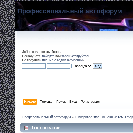
Профессиональный автофорум
Добро пожаловать,
Гость
!
Пожалуйста,
войдите
или
зарегистрируйтесь
Не получили
письмо с кодом активации
?
Начало
Помощь
Поиск
Вход
Регистрация
Профессиональный автофорум
»
Смотровая яма - основные темы фо
Голосование