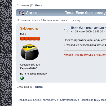
Страницы: [
1
]
Вниз
Автор
Тема: Если бы я имел д
0 Пользователей и 1 Гость просматривают эту тему.
Если бы я имел деньги и
ЗаВодила
«
:
28 Июня 2009, 22:46:20 »
Boss
Просто проголосуйте, если ест
«
Последнее редактирование: 06 
Колеса - это не только 3-4 кил
Сообщений: 304
Карма +102/-0
Вот кто здесь главный
Страницы: [
1
]
Вверх
Профессиональный автофорум
»
Смотровая яма - основные темы фо