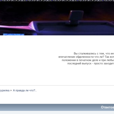
Вы сталкивались с тем, что ин
впечатление обделенности что ли? Так во
положении в печатном деле и при любы
последний выпуск - просто заходит
курилка
»
А правда ли что?..
Ответо