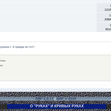
1210
1
2080
951
курилка
»
А правда ли что?..
тема
ма
SMF 2.0.17
|
SMF © 2020