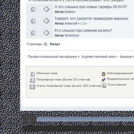
А что слышно про новые тарифы ОСАГО?
Автор
bobkov
Говорят, что запретят праворукие машины
Автор
Алексей
«
1
2
»
Кто слышал про зимнюю резину?
Автор
Smeshnoi
Страницы: [
1
]
Вверх
Профессиональный автофорум
»
Художественный свист - бывшая 
Обычная тема
Заблокированная 
Прикрепленная те
Популярная тема (более 20 ответов)
Голосование
Очень популярная тема (более 100 ответов)