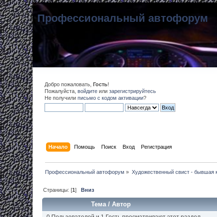
Профессиональный автофорум
Добро пожаловать,
Гость
!
Пожалуйста,
войдите
или
зарегистрируйтесь
Не получили
письмо с кодом активации
?
Начало
Помощь
Поиск
Вход
Регистрация
Профессиональный автофорум
»
Художественный свист - бывшая 
Страницы: [
1
]
Вниз
Тема
/
Автор
0 Пользователей и 1 Гость просматривают этот раздел.