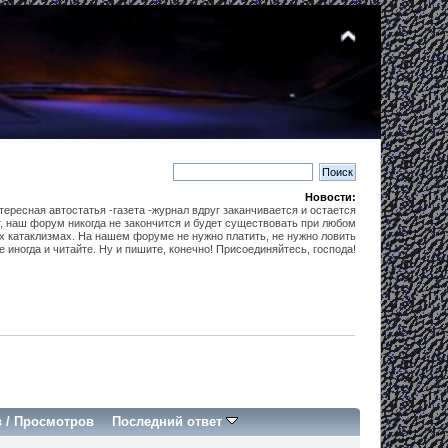
Новости:
тересная автостатья -газета -журнал вдруг заканчивается и остается
т, наш форум никогда не закончится и будет существовать при любом
х катаклизмах. На нашем форуме не нужно платить, не нужно ловить
е иногда и читайте. Ну и пишите, конечно! Присоединяйтесь, господа!
в
/
Просмотров
Последний ответ